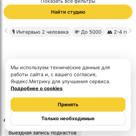
Показать все фильтры
Найти студию
🎙 Интервью 2 человека
💸 До 5000
👥 2-4 гост
К сожалению в этом городе нет такой
Мы используем технические данные для
студии
работы сайта и, с вашего согласия,
Яндекс.Метрику для улучшения сервиса.
Подробнее о cookies
Принять
в
Магадане
Другие студии
Только необходимые
Выездная запись подкастов