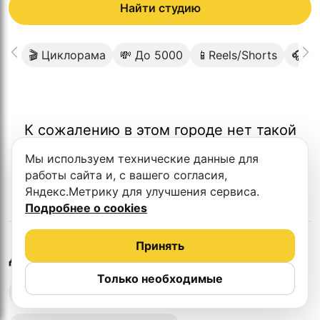
Найти студию
🎬 Циклорама
💸 До 5000
📱Reels/Shorts
🎧 П
К сожалению в этом городе нет такой
студии
Мы используем технические данные для
работы сайта и, с вашего согласия,
Яндекс.Метрику для улучшения сервиса.
Подробнее о cookies
Принять
в
Магадане
Другие студии
Только необходимые
Выездная запись подкастов