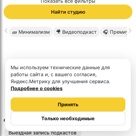
Показать все фильтры
Найти студию
🧱 Минимализм
🎥 Видеоподкаст
🎧 Премиум 
К сожалению в этом городе нет такой
Мы используем технические данные для
студии
работы сайта и, с вашего согласия,
Яндекс.Метрику для улучшения сервиса.
Подробнее о cookies
Принять
в
Липецке
Другие студии
Только необходимые
Выездная запись подкастов