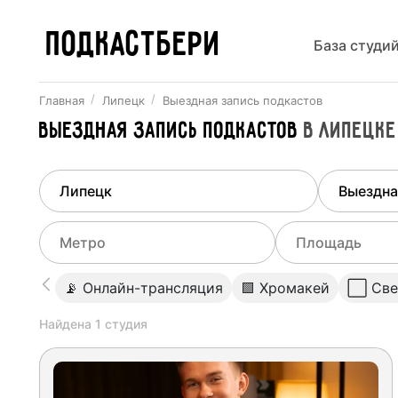
ПОДКАСТБЕРИ
База студи
Главная
Липецк
Выездная запись подкастов
Выездная запись подкастов
в
Липецке
Найдено
1
город
Выберит
Липецк
Все ст
Выберите метро
Выберите диа
📡 Онлайн-трансляция
🟩 Хромакей
⬜️ Све
Студии
Выберите город
0
Найдена
1
студия
Не указывать
Студии
Не указывать
Студии