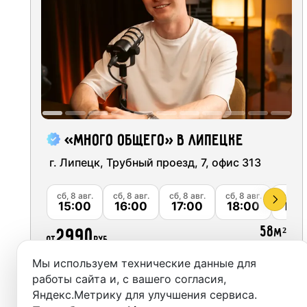
Москва
Студии
Санкт-Петербург
Аренда
Новосибирск
Выездн
Екатеринбург
Аренда
Красноярск
«Много Общего» в Липецке
Студии
Казань
‌ г. Липецк, Трубный проезд, 7, офис 313
Фотос
Нижний Новгород
сб, 8 авг.
сб, 8 авг.
сб, 8 авг.
сб, 8 авг.
сб, 8 а
15:00
16:00
17:00
18:00
19:
Краснодар
58
2990
м²
от
руб.
Челябинск
Мы используем технические данные для
Сочи
Забронировать
работы сайта и, с вашего согласия,
Яндекс.Метрику для улучшения сервиса.
Самара