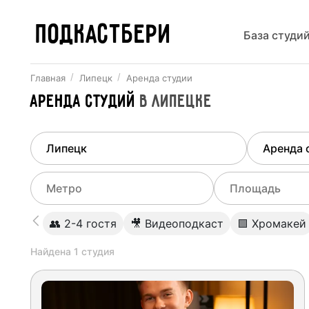
ПОДКАСТБЕРИ
База студи
Главная
Липецк
Аренда студии
Аренда студий
в
Липецке
Найдено
1
город
Выберит
Липецк
Все ст
Выберите метро
Выберите диа
👥 2-4 гостя
🎥 Видеоподкаст
🟩 Хромакей
Студии
Выберите город
0
Найдена
1
студия
Не указывать
Студии
Не указывать
Студии