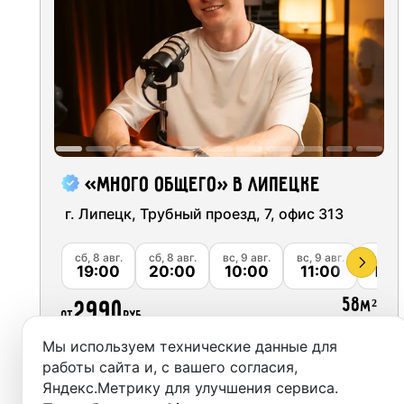
Москва
Студии
Санкт-Петербург
Аренда
Новосибирск
Выездн
Екатеринбург
Аренда
Красноярск
«Много Общего» в Липецке
Студии
Казань
‌ г. Липецк, Трубный проезд, 7, офис 313
Фотос
Нижний Новгород
сб, 8 авг.
сб, 8 авг.
вс, 9 авг.
вс, 9 авг.
вс, 9 а
19:00
20:00
10:00
11:00
12:
Краснодар
58
2990
м²
от
руб.
Челябинск
Мы используем технические данные для
Сочи
Забронировать
работы сайта и, с вашего согласия,
Яндекс.Метрику для улучшения сервиса.
Самара