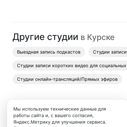
Москва
Студии
Санкт-Петербург
Аренда
Новосибирск
Другие студии
в
Курске
Выездн
Екатеринбург
Аренда
Выездная запись подкастов
Красноярск
Студии записи
Студии
Казань
Студии записи коротких видео для социальных
Фотос
Нижний Новгород
Студии онлайн-трансляций/Прямых эфиров
Краснодар
Челябинск
Мы используем технические данные для
Сочи
работы сайта и, с вашего согласия,
Яндекс.Метрику для улучшения сервиса.
Студии в ближайших города
Самара