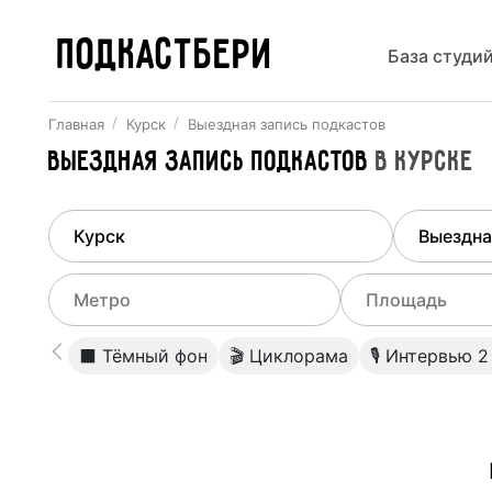
ПОДКАСТБЕРИ
База студи
Главная
Курск
Выездная запись подкастов
Выездная запись подкастов
в
Курске
Найдено
1
город
Выберит
Курск
Все ст
Выберите метро
Выберите диа
⬛️ Тёмный фон
🎬 Циклорама
🎙 Интервью 2
Студии
Выберите город
0
Не указывать
Студии
Не указывать
Студии