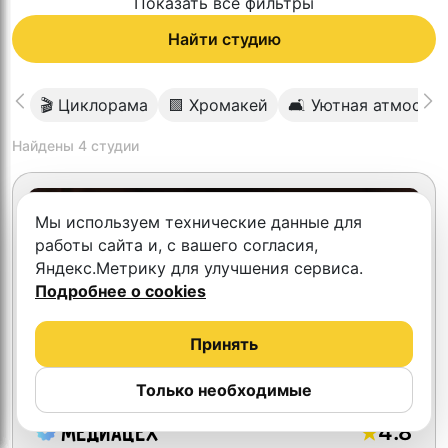
Показать все фильтры
Найти студию
🎬 Циклорама
🟩 Хромакей
🛋 Уютная атмосфе
Найдены
4
студии
Скидка 10%
Мы используем технические данные для
работы сайта и, с вашего согласия,
Яндекс.Метрику для улучшения сервиса.
Подробнее о cookies
Принять
Только необходимые
4.8
МедиаЦЕХ