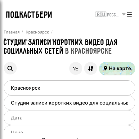
ПОДКАСТБЕРИ
🇷🇺 Россия
Главная
Красноярск
Запись коротких видео для соц. сетей
Студии записи коротких видео для
социальных сетей
в
Красноярске
На карте