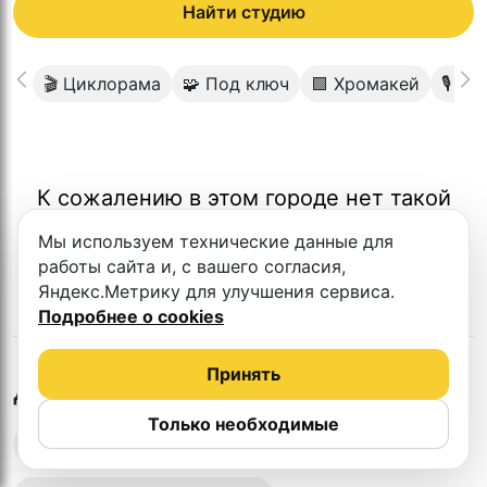
Найти студию
🎬 Циклорама
🧩 Под ключ
🟩 Хромакей
🎙 И
К сожалению в этом городе нет такой
студии
Мы используем технические данные для
работы сайта и, с вашего согласия,
Яндекс.Метрику для улучшения сервиса.
Подробнее о cookies
Принять
в
Красногорске
Другие студии
Только необходимые
Выездная запись подкастов