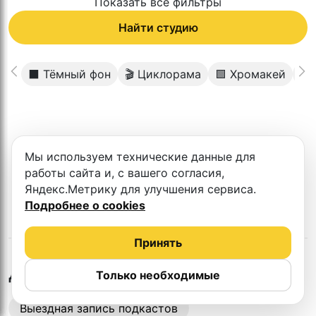
Показать все фильтры
Найти студию
⬛️ Тёмный фон
🎬 Циклорама
🟩 Хромакей
📱
К сожалению в этом городе нет такой
Мы используем технические данные для
студии
работы сайта и, с вашего согласия,
Яндекс.Метрику для улучшения сервиса.
Подробнее о cookies
Принять
в
Красногорске
Другие студии
Только необходимые
Выездная запись подкастов