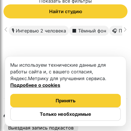
Показать все фильтры
Найти студию
🎙 Интервью 2 человека
⬛️ Тёмный фон
🎧 Прем
К сожалению в этом городе нет такой
Мы используем технические данные для
студии
работы сайта и, с вашего согласия,
Яндекс.Метрику для улучшения сервиса.
Подробнее о cookies
Принять
в
Красногорске
Другие студии
Только необходимые
Выездная запись подкастов