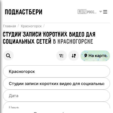
ПОДКАСТБЕРИ
🇷🇺 Россия
Главная
Красногорск
Запись коротких видео для соц. сетей
Студии записи коротких видео для
социальных сетей
в
Красногорске
На карте