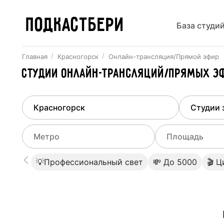
ПОДКАСТБЕРИ
База студи
Главная
Красногорск
Онлайн-трансляция/Прямой эфир
Студии онлайн-трансляций/Прямых э
Найдено
1
город
Выберит
Красногорск
Все ст
Выберите метро
Выберите диа
💡Профессиональный свет
💸 До 5000
🎬 
Студии
Выберите город
0
Не указывать
Студии
Не указывать
Красногорская
(
Курско-Рижский
)
Студии