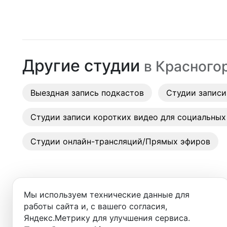
Москва
Павшино
(
Курско-Рижский
)
Студии
Санкт-Петербург
Пенягино
(
Курско-Рижский
)
Аренда
Новосибирск
Другие студии
в
Красного
Выездн
Екатеринбург
Аренда
Выездная запись подкастов
Красноярск
Студии записи
Студии
Казань
Студии записи коротких видео для социальных
Фотос
Нижний Новгород
Студии онлайн-трансляций/Прямых эфиров
Краснодар
Челябинск
Мы используем технические данные для
Сочи
работы сайта и, с вашего согласия,
Добро пожаловать в ката
Яндекс.Метрику для улучшения сервиса.
Самара