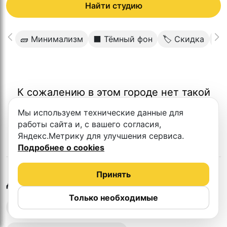
Найти студию
🧱 Минимализм
⬛️ Тёмный фон
🏷 Скидка
🎙
К сожалению в этом городе нет такой
студии
Мы используем технические данные для
работы сайта и, с вашего согласия,
Яндекс.Метрику для улучшения сервиса.
Подробнее о cookies
Принять
в
Краснодаре
Другие студии
Только необходимые
Выездная запись подкастов