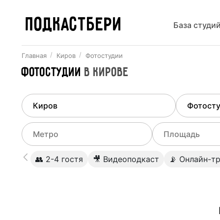
ПОДКАСТБЕРИ
База студи
Главная
Киров
Фотостудии
Фотостудии
в
Кирове
Найдено
1
город
Выберит
Киров
Все ст
Выберите метро
Выберите диа
👥 2-4 гостя
🎥 Видеоподкаст
📡 Онлайн-т
Студии
Выберите город
0
Не указывать
Студии
Не указывать
Студии