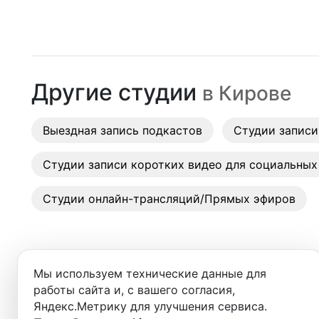
Москва
Студии
Санкт-Петербург
Аренда
Новосибирск
Другие студии
в
Кирове
Выездн
Екатеринбург
Аренда
Выездная запись подкастов
Красноярск
Студии записи
Студии
Казань
Студии записи коротких видео для социальных
Фотос
Нижний Новгород
Студии онлайн-трансляций/Прямых эфиров
Краснодар
Челябинск
Мы используем технические данные для
Сочи
работы сайта и, с вашего согласия,
Добро пожаловать в ката
Яндекс.Метрику для улучшения сервиса.
Самара