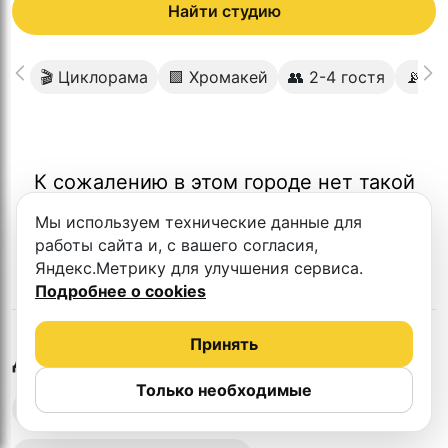
Найти студию
🎬 Циклорама
🟩 Хромакей
👥 2-4 гостя
📡 О
К сожалению в этом городе нет такой
студии
Мы используем технические данные для
работы сайта и, с вашего согласия,
Яндекс.Метрику для улучшения сервиса.
Подробнее о cookies
Принять
в
Кирове
Другие студии
Только необходимые
Выездная запись подкастов