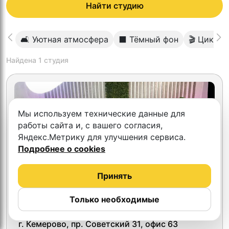
Найти студию
🛋 Уютная атмосфера
⬛️ Тёмный фон
🎬 Цикло
Найдена
1
студия
Мы используем технические данные для
работы сайта и, с вашего согласия,
Яндекс.Метрику для улучшения сервиса.
Подробнее о cookies
Принять
Только необходимые
Лаборатория подкастов
г. Кемерово, пр. Советский 31, офис 63