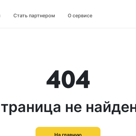
й
Стать партнером
О сервисе
404
траница не найде
На главную