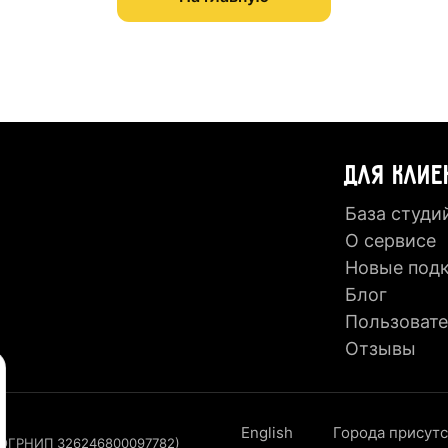
ДЛЯ КЛИЕ
База студи
О сервисе
Новые под
Блог
Пользовате
Отзывы
English
Города присут
, ОГРНИП 326246800097782)