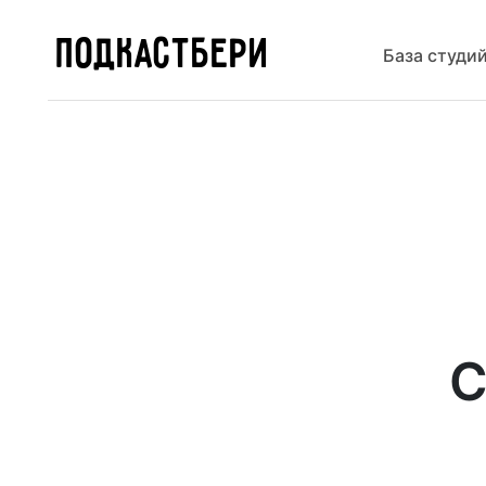
ПОДКАСТБЕРИ
База студи
С