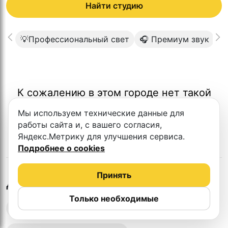
Найти студию
💡Профессиональный свет
🎧 Премиум звук

К сожалению в этом городе нет такой
студии
Мы используем технические данные для
работы сайта и, с вашего согласия,
Яндекс.Метрику для улучшения сервиса.
Подробнее о cookies
Принять
в
Кемерово
Другие студии
Только необходимые
Выездная запись подкастов