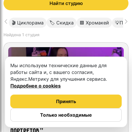
Найти студию
🎬 Циклорама
🏷 Скидка
🟩 Хромакей
💡Проф
Найдена
1
студия
Мы используем технические данные для
работы сайта и, с вашего согласия,
Яндекс.Метрику для улучшения сервиса.
Подробнее о cookies
Принять
Только необходимые
Контент студия "Миллион
портретов"