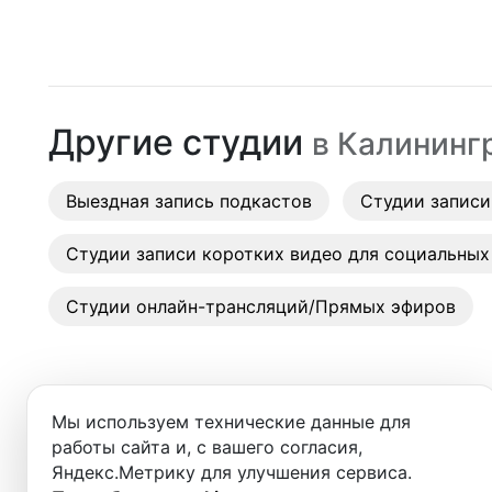
Москва
Студии
Санкт-Петербург
Аренда
Новосибирск
Другие студии
в
Калининг
Выездн
Екатеринбург
Аренда
Выездная запись подкастов
Красноярск
Студии записи
Студии
Казань
Студии записи коротких видео для социальных
Фотос
Нижний Новгород
Студии онлайн-трансляций/Прямых эфиров
Краснодар
Челябинск
Мы используем технические данные для
Сочи
работы сайта и, с вашего согласия,
Добро пожаловать в ката
Яндекс.Метрику для улучшения сервиса.
Самара