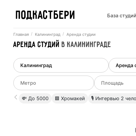
ПОДКАСТБЕРИ
База студи
Главная
Калининград
Аренда студии
Аренда студий
в
Калининграде
Найдено
1
город
Выберит
Калининград
Все ст
Выберите метро
Выберите диа
💸 До 5000
🟩 Хромакей
🎙 Интервью 2 чел
Студии
Выберите город
0
Не указывать
Студии
Не указывать
Студии