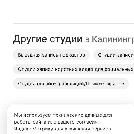
Москва
Студии
Санкт-Петербург
Аренда
Новосибирск
Другие студии
в
Калининг
Выездн
Екатеринбург
Аренда
Выездная запись подкастов
Красноярск
Студии записи
Студии
Казань
Студии записи коротких видео для социальных
Фотос
Нижний Новгород
Студии онлайн-трансляций/Прямых эфиров
Краснодар
Челябинск
Мы используем технические данные для
Сочи
работы сайта и, с вашего согласия,
Добро пожаловать в ката
Яндекс.Метрику для улучшения сервиса.
Самара