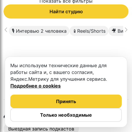
Показать все фильтры
Найти студию
🎙 Интервью 2 человека
📱Reels/Shorts
🎥 Виде
К сожалению в этом городе нет такой
Мы используем технические данные для
студии
работы сайта и, с вашего согласия,
Яндекс.Метрику для улучшения сервиса.
Подробнее о cookies
Принять
в
Ижевске
Другие студии
Только необходимые
Выездная запись подкастов