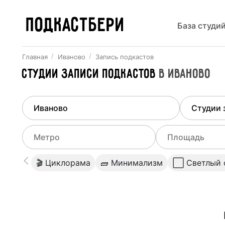
ПОДКАСТБЕРИ
База студи
Главная
Иваново
Запись подкастов
Студии записи подкастов
в
Иваново
Найдено
1
город
Выберит
Иваново
Все ст
Выберите метро
Выберите диа
🎬 Циклорама
🧱 Минимализм
⬜️ Светлый 
Студии
Выберите город
0
Не указывать
Студии
Не указывать
Студии