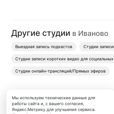
Москва
Студии
Санкт-Петербург
Аренда
Новосибирск
Другие студии
в
Иваново
Выездн
Екатеринбург
Аренда
Выездная запись подкастов
Красноярск
Студии записи
Студии
Казань
Студии записи коротких видео для социальных
Фотос
Нижний Новгород
Студии онлайн-трансляций/Прямых эфиров
Краснодар
Челябинск
Мы используем технические данные для
Сочи
работы сайта и, с вашего согласия,
Яндекс.Метрику для улучшения сервиса.
Студии в ближайших города
Самара