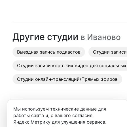
Москва
Студии
Санкт-Петербург
Аренда
Новосибирск
Другие студии
в
Иваново
Выездн
Екатеринбург
Аренда
Выездная запись подкастов
Красноярск
Студии записи
Студии
Казань
Студии записи коротких видео для социальных
Фотос
Нижний Новгород
Студии онлайн-трансляций/Прямых эфиров
Краснодар
Челябинск
Мы используем технические данные для
Сочи
работы сайта и, с вашего согласия,
Яндекс.Метрику для улучшения сервиса.
Студии в ближайших города
Самара