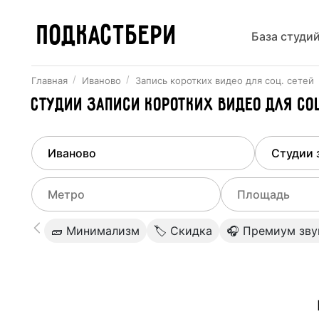
ПОДКАСТБЕРИ
База студи
Главная
Иваново
Запись коротких видео для соц. сетей
Студии записи коротких видео для с
Найдено
1
город
Выберит
Иваново
Все ст
Выберите метро
Выберите диа
🧱 Минимализм
🏷 Скидка
🎧 Премиум зву
Студии
Выберите город
0
Не указывать
Студии
Не указывать
Студии