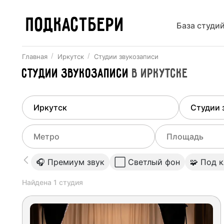
ПОДКАСТБЕРИ
База студи
Главная
Иркутск
Студии звукозаписи
Студии звукозаписи
в
Иркутске
Найдено
1
город
Выберит
Иркутск
Все ст
Выберите метро
Выберите диа
🎧 Премиум звук
⬜️ Светлый фон
🧩 Под 
Студии
Выберите город
0
Найдена
1
студия
Не указывать
Студии
Не указывать
Студии