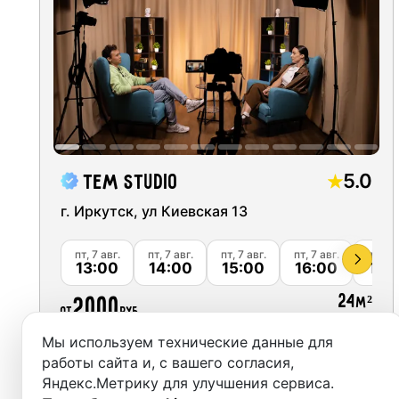
Москва
Студии
Санкт-Петербург
Аренда
Новосибирск
Выездн
Екатеринбург
Аренда
Красноярск
5.0
Tem Studio
Студии
Казань
г. Иркутск, ул Киевская 13
Фотос
Нижний Новгород
пт, 7 авг.
пт, 7 авг.
пт, 7 авг.
пт, 7 авг.
пт, 7 а
13:00
14:00
15:00
16:00
17:
Краснодар
24
2000
м²
от
руб.
Челябинск
Мы используем технические данные для
Сочи
Забронировать
работы сайта и, с вашего согласия,
Яндекс.Метрику для улучшения сервиса.
Самара