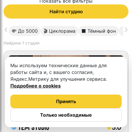
Показать все фильтры
Найти студию
💸 До 5000
🎬 Циклорама
⬛️ Тёмный фон
📱Re
Найдена
1
студия
Мы используем технические данные для
работы сайта и, с вашего согласия,
Яндекс.Метрику для улучшения сервиса.
Подробнее о cookies
Принять
Только необходимые
5.0
Tem Studio