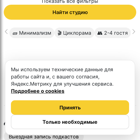
Показать все фильтры
Найти студию
🧱 Минимализм
🎬 Циклорама
👥 2-4 гостя
⬜️
К сожалению в этом городе нет такой
Мы используем технические данные для
студии
работы сайта и, с вашего согласия,
Яндекс.Метрику для улучшения сервиса.
Подробнее о cookies
Принять
в
Хабаровске
Другие студии
Только необходимые
Выездная запись подкастов