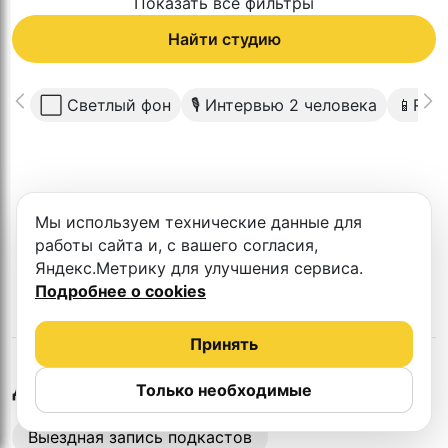
Показать все фильтры
Найти студию
⬜️ Светлый фон
🎙 Интервью 2 человека
📱Reel
К сожалению в этом городе нет такой
Мы используем технические данные для
студии
работы сайта и, с вашего согласия,
Яндекс.Метрику для улучшения сервиса.
Подробнее о cookies
Принять
в
Хабаровске
Другие студии
Только необходимые
Выездная запись подкастов