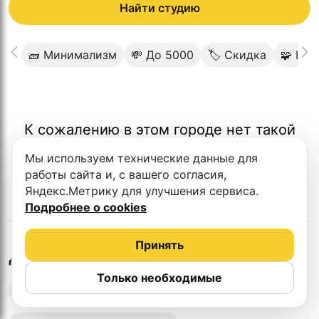
Найти студию
🧱 Минимализм
💸 До 5000
🏷 Скидка
🧩 Под
К сожалению в этом городе нет такой
студии
Мы используем технические данные для
работы сайта и, с вашего согласия,
Яндекс.Метрику для улучшения сервиса.
Подробнее о cookies
Принять
в
Хабаровске
Другие студии
Только необходимые
Выездная запись подкастов