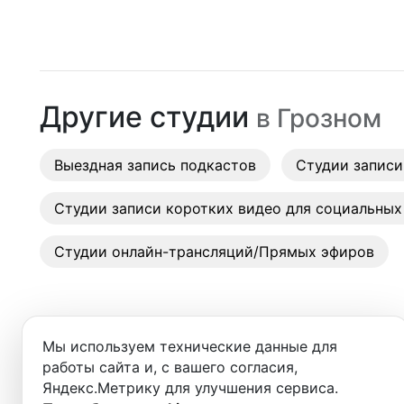
Москва
Студии
Санкт-Петербург
Аренда
Новосибирск
Другие студии
в
Грозном
Выездн
Екатеринбург
Аренда
Выездная запись подкастов
Красноярск
Студии записи
Студии
Казань
Студии записи коротких видео для социальных
Фотос
Нижний Новгород
Студии онлайн-трансляций/Прямых эфиров
Краснодар
Челябинск
Мы используем технические данные для
Сочи
работы сайта и, с вашего согласия,
Яндекс.Метрику для улучшения сервиса.
Студии в ближайших города
Самара