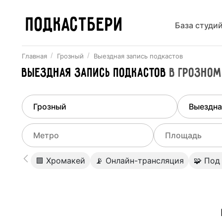
ПОДКАСТБЕРИ
База студи
Главная
Грозный
Выездная запись подкастов
Выездная запись подкастов
в
Грозном
Найдено
1
город
Выберит
Грозный
Все ст
Выберите метро
Выберите диа
🟩 Хромакей
📡 Онлайн-трансляция
🧩 Под
Студии
Выберите город
0
Не указывать
Студии
Не указывать
Студии