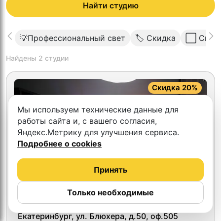
Найти студию
💡Профессиональный свет
🏷 Скидка
⬜️ Свет
Найдены
2
студии
Скидка 20%
Мы используем технические данные для
работы сайта и, с вашего согласия,
Яндекс.Метрику для улучшения сервиса.
Подробнее о cookies
Принять
Только необходимые
4.9
Мастерская Подкастов
Екатеринбург, ул. Блюхера, д.50, оф.505