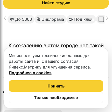
Найти студию
💸 До 5000
🎬 Циклорама
🧩 Под ключ
⬜️ Св
К сожалению в этом городе нет такой
студии
Мы используем технические данные для
работы сайта и, с вашего согласия,
Яндекс.Метрику для улучшения сервиса.
Подробнее о cookies
Принять
в
Чите
Другие студии
Только необходимые
Выездная запись подкастов