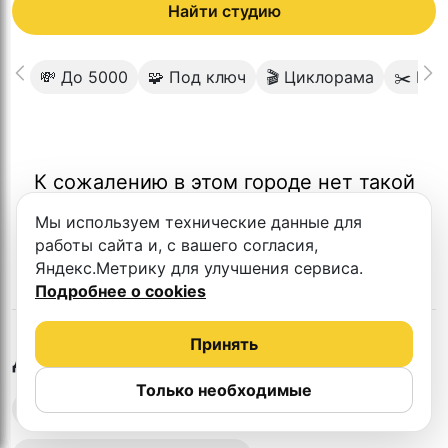
Найти студию
💸 До 5000
🧩 Под ключ
🎬 Циклорама
✂️ Ви
К сожалению в этом городе нет такой
студии
Мы используем технические данные для
работы сайта и, с вашего согласия,
Яндекс.Метрику для улучшения сервиса.
Подробнее о cookies
Принять
в
Чите
Другие студии
Только необходимые
Выездная запись подкастов