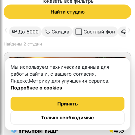
Показать все фильтры
Найти студию
💸 До 5000
🏷 Скидка
⬜️ Светлый фон
🎧 Пр
Найдены
2
студии
Мы используем технические данные для
работы сайта и, с вашего согласия,
Яндекс.Метрику для улучшения сервиса.
Подробнее о cookies
Принять
Только необходимые
4.3
Красный кадр