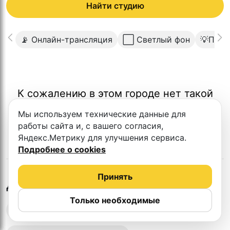
Найти студию
📡 Онлайн-трансляция
⬜️ Светлый фон
💡Проф
К сожалению в этом городе нет такой
студии
Мы используем технические данные для
работы сайта и, с вашего согласия,
Яндекс.Метрику для улучшения сервиса.
Подробнее о cookies
Принять
в
Челябинске
Другие студии
Только необходимые
Выездная запись подкастов