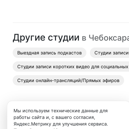
Москва
Студии
Санкт-Петербург
Аренда
Новосибирск
Другие студии
в
Чебоксар
Выездн
Екатеринбург
Аренда
Выездная запись подкастов
Красноярск
Студии записи
Студии
Казань
Студии записи коротких видео для социальных
Фотос
Нижний Новгород
Студии онлайн-трансляций/Прямых эфиров
Краснодар
Челябинск
Мы используем технические данные для
Сочи
работы сайта и, с вашего согласия,
Яндекс.Метрику для улучшения сервиса.
Студии в ближайших города
Самара