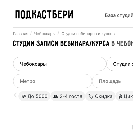
ПОДКАСТБЕРИ
База студи
Главная
Чебоксары
Студии вебинаров и курсов
Студии записи вебинара/курса
в
Чебо
Найдено
1
город
Выберит
Чебоксары
Все ст
Выберите метро
Выберите диа
💸 До 5000
👥 2-4 гостя
🏷 Скидка
🎬 Ци
Студии
Выберите город
0
Не указывать
Студии
Не указывать
Студии