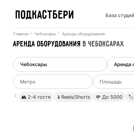
ПОДКАСТБЕРИ
База студи
Главная
Чебоксары
Аренда оборудования
Аренда оборудования
в
Чебоксарах
Найдено
1
город
Выберит
Чебоксары
Все ст
Выберите метро
Выберите диа
👥 2-4 гостя
📱Reels/Shorts
💸 До 5000
🏷
Студии
Выберите город
0
Не указывать
Студии
Не указывать
Студии