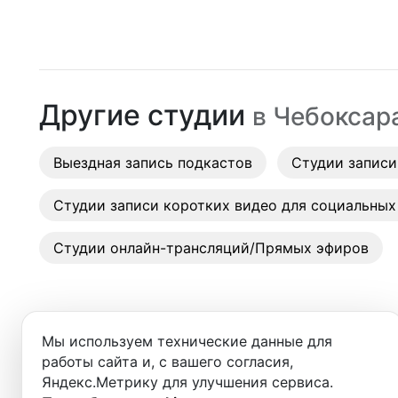
Москва
Студии
Санкт-Петербург
Аренда
Новосибирск
Другие студии
в
Чебоксар
Выездн
Екатеринбург
Аренда
Выездная запись подкастов
Красноярск
Студии записи
Студии
Казань
Студии записи коротких видео для социальных
Фотос
Нижний Новгород
Студии онлайн-трансляций/Прямых эфиров
Краснодар
Челябинск
Мы используем технические данные для
Сочи
работы сайта и, с вашего согласия,
Яндекс.Метрику для улучшения сервиса.
Студии в ближайших города
Самара