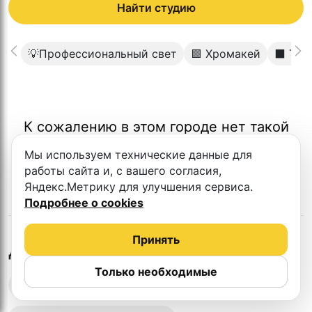
Найти студию
💡Профессиональный свет
🟩 Хромакей
⬛️ Тём
К сожалению в этом городе нет такой
студии
Мы используем технические данные для
работы сайта и, с вашего согласия,
Яндекс.Метрику для улучшения сервиса.
Подробнее о cookies
Принять
в
Брянске
Другие студии
Только необходимые
Выездная запись подкастов