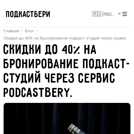
ПОДКАСТБЕРИ
🇷🇺 Россия
Главная
Блог
Скидки до 40% на бронирование подкаст-студий через сервис
Podcastbery.
Скидки до 40% на
бронирование подкаст-
студий через сервис
Podcastbery.