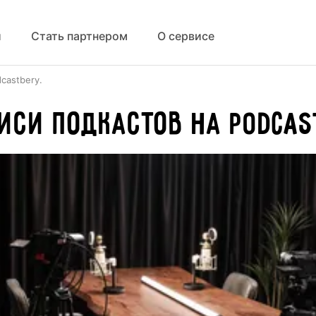
й
Стать партнером
О сервисе
castbery.
иси подкастов на Podcas