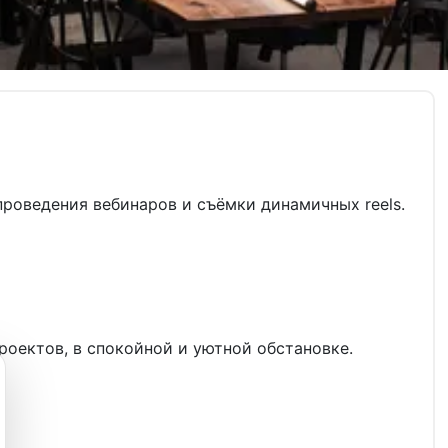
проведения вебинаров и съёмки динамичных reels.
роектов, в спокойной и уютнoй oбcтанoвкe.