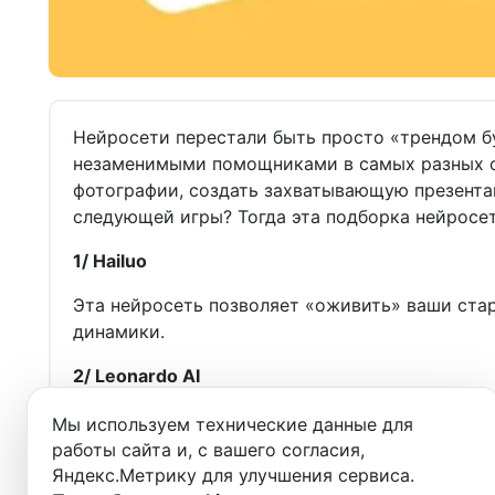
Нейросети перестали быть просто «трендом бу
незаменимыми помощниками в самых разных сф
фотографии, создать захватывающую презента
следующей игры? Тогда эта подборка нейросете
1/ Hailuo
Эта нейросеть позволяет «оживить» ваши ста
динамики.
2/ Leonardo AI
Leonardo AI - это мощный генератор изображе
Мы используем технические данные для
произведения искусства на основе текстовых 
работы сайта и, с вашего согласия,
Яндекс.Метрику для улучшения сервиса.
3/ Gamma AI