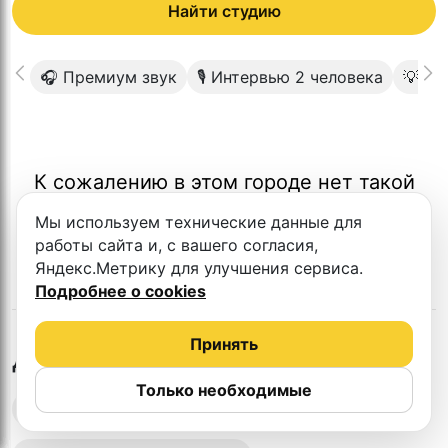
Найти студию
🎧 Премиум звук
🎙 Интервью 2 человека
💡Пр
К сожалению в этом городе нет такой
студии
Мы используем технические данные для
работы сайта и, с вашего согласия,
Яндекс.Метрику для улучшения сервиса.
Подробнее о cookies
Принять
в
Белгороде
Другие студии
Только необходимые
Выездная запись подкастов