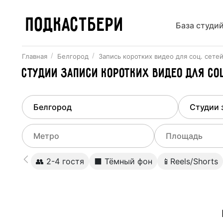
ПОДКАСТБЕРИ
База студи
Главная
Белгород
Запись коротких видео для соц. сете
Студии записи коротких видео для с
Найдено
1
город
Выберит
Белгород
Все ст
Выберите метро
Выберите диа
👥 2-4 гостя
⬛️ Тёмный фон
📱Reels/Shorts
Студии
Выберите город
0
Не указывать
Студии
Не указывать
Студии