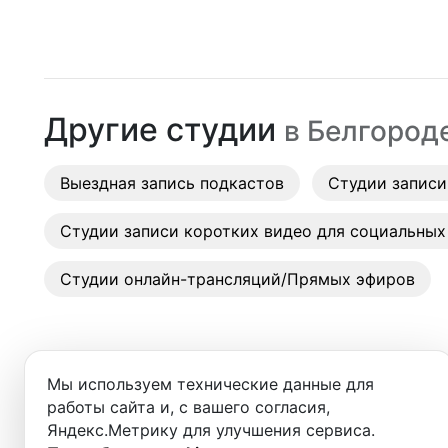
Москва
Студии
Санкт-Петербург
Аренда
Новосибирск
Другие студии
в
Белгород
Выездн
Екатеринбург
Аренда
Выездная запись подкастов
Красноярск
Студии записи
Студии
Казань
Студии записи коротких видео для социальных
Фотос
Нижний Новгород
Студии онлайн-трансляций/Прямых эфиров
Краснодар
Челябинск
Мы используем технические данные для
Сочи
работы сайта и, с вашего согласия,
Добро пожаловать в ката
Яндекс.Метрику для улучшения сервиса.
Самара