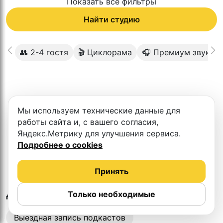
Показать все фильтры
Найти студию
👥 2-4 гостя
🎬 Циклорама
🎧 Премиум звук
К сожалению в этом городе нет такой
Мы используем технические данные для
студии
работы сайта и, с вашего согласия,
Яндекс.Метрику для улучшения сервиса.
Подробнее о cookies
Принять
в
Белгороде
Другие студии
Только необходимые
Выездная запись подкастов