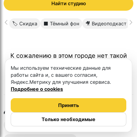
Найти студию
🏷 Скидка
⬛️ Тёмный фон
🎥 Видеоподкаст

К сожалению в этом городе нет такой
студии
Мы используем технические данные для
работы сайта и, с вашего согласия,
Яндекс.Метрику для улучшения сервиса.
Подробнее о cookies
Принять
в
Белгороде
Другие студии
Только необходимые
Выездная запись подкастов