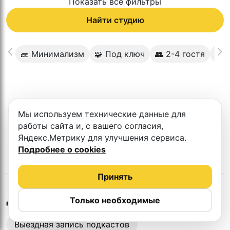
Показать все фильтры
Найти студию
🧱 Минимализм
🧩 Под ключ
👥 2-4 гостя
🏷 
К сожалению в этом городе нет такой
Мы используем технические данные для
студии
работы сайта и, с вашего согласия,
Яндекс.Метрику для улучшения сервиса.
Подробнее о cookies
Принять
в
Барнауле
Другие студии
Только необходимые
Выездная запись подкастов