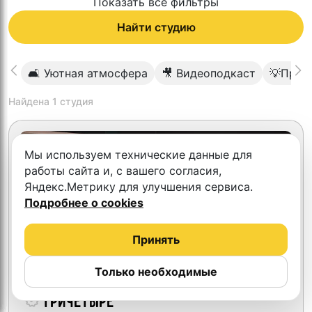
Показать все фильтры
Найти студию
🛋 Уютная атмосфера
🎥 Видеоподкаст
💡Проф
Найдена
1
студия
Мы используем технические данные для
работы сайта и, с вашего согласия,
Яндекс.Метрику для улучшения сервиса.
Подробнее о cookies
Принять
Только необходимые
триЧЕТЫРЕ