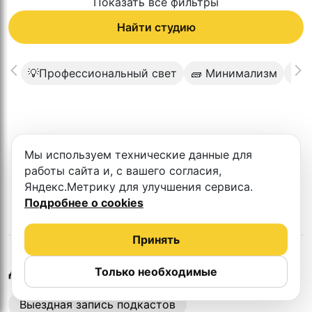
Показать все фильтры
Найти студию
💡Профессиональный свет
🧱 Минимализм
🎥 
К сожалению в этом городе нет такой
Мы используем технические данные для
студии
работы сайта и, с вашего согласия,
Яндекс.Метрику для улучшения сервиса.
Подробнее о cookies
Принять
в
Барнауле
Другие студии
Только необходимые
Выездная запись подкастов