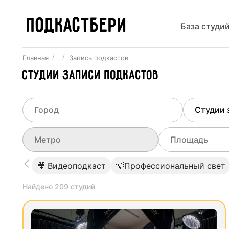
ПОДКАСТБЕРИ
База студи
Главная
Запись подкастов
Студии записи подкастов
Выберите город
Выберит
Не указывать
Все ст
Выберите метро
Выберите диа
🎥 Видеоподкаст
💡Профессиональный свет
Москва
Студии
0
Найдено
209
студий
Не указывать
Санкт-Петербург
Студии
Новосибирск
Студии