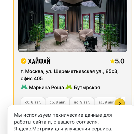
Екатеринбург
Студии
Красноярск
Аренда
Казань
Выездн
Нижний Новгород
Аренда
5.0
ХайФай
Краснодар
Студии
г. Москва, ул. Шереметьевская ул., 85с3,
Челябинск
Фотос
офис 405
Марьина Роща
Бутырская
Сочи
сб, 8 авг.
сб, 8 авг.
вс, 9 авг.
вс, 9 авг.
вс, 9 
Самара
13:00
20:00
10:00
11:00
18:
Мы используем технические данные для
250
Уфа
5990
м²
работы сайта и, с вашего согласия,
от
руб.
Яндекс.Метрику для улучшения сервиса.
Пермь