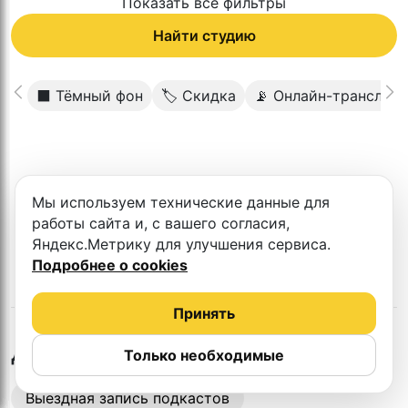
Показать все фильтры
Найти студию
⬛️ Тёмный фон
🏷 Скидка
📡 Онлайн-трансляц
К сожалению в этом городе нет такой
Мы используем технические данные для
студии
работы сайта и, с вашего согласия,
Яндекс.Метрику для улучшения сервиса.
Подробнее о cookies
Принять
в
Астрахани
Другие студии
Только необходимые
Выездная запись подкастов